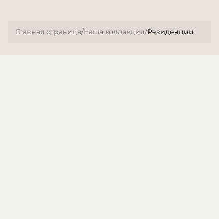
Главная страница
/
Наша коллекция
/
Резиденции
Получите эксклюзивный доступ к нашим последним
новостям и предложениям, историям от ведущих
мировых экспертов и интересным закадровым
моментам.